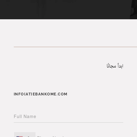
ابدأ مجانًا
INFO[AT]EBANKOME.COM